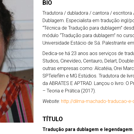
BIO
Tradutora / dubladora / cantora / escritora
Dublagem. Especialista em tradução ingl/p
“Técnica de Tradução para dublagem” desd
módulo “Tradução para dublagem” no curs
Universidade Estácio de Sá. Palestrante em
Dedica-se há 23 anos aos serviços de tra
Studios, Cinevídeo, Centauro, Delart, Doubl
outras empresas como: Alcatéia, Orei Marc, 
SPTelefilm e MG Estúdios. Tradutora de li
da ABRATES E APTRAD. Lançou o livro: O P
– Teoria e Prática (2017).
Website:
http://dilma-machado-traducao-
TÍTULO
Tradução para dublagem e legendagem 