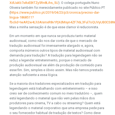
XdUakb7xAxEBtTZy5Rn8Lihs_5U
). O colega português Nuno
Oliveira também foi merecidamente publicado no site Público.PT
(
https://www.publico.pt/2019/04/23/p3/cronica/preciso-dar-
lingua-1868511?
fbclid=IwAR2w4Lh3AIsmxR8v1PjXdMsyn4ZF7i6L3Ful7oQUVyUB0CS8
Mas a minha sensação é de que esse clamor é reducionista.
Em um momento em que nunca se produziu tanto material
audiovisual, como não nos dar conta de que o mercado de
tradução audiovisual foi imensamente alargado e, agora,
comporta inúmeros outros tipos de material audiovisual com
demanda para tradução? A tradução para legendagem não se
reduz a legendar entretenimento, porque o mercado de
produção audiovisual vai além da produção de conteúdo para
esse fim. Sim, simples e óbvio assim. Mas não temos prestado
atenção suficiente a essa lógica.
Se a maioria dos tradutores especializados em tradução para
legendagem está trabalhando com entretenimento – e isso
creio ser de conhecimento comum no meio tradutório –, quem
está legendando o material que não vem pelas mãos dos
produtores para cinema, TV a cabo ou streaming? Quem está
legendando o material corporativo que uma empresa pede para
o seu fornecedor habitual de tradução de textos? Como deve