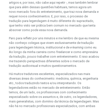
artigos e, por isso, não cabe aqui repetir -, mas também lembrar
que para além dessas questões habituais, temos agora um
novo mercado fora do entretenimento, que traz nova demanda e
requer novos conhecimentos. E, por isso, o processo de
tradução para legendagem é muito diferente do supracitado,
que tenho visto ser prática bem comum no mercado que tenta
absorver como pode essa nova demanda.
Paro para refletir por uns minutos e me lembro de que eu mesma
não conheço colegas que vivem exclusivamente de tradução
para legendagem técnica, institucional e de
e-learning
como eu.
Ao longo da minha carreira como freelancer e como empresária
da tradução, pouco trabalhei com entretenimento. E isso acabou
me trazendo perspectivas diferentes sobre o mercado de
tradução audiovisual e muitos questionamentos.
Há muitos tradutores excelentes, especializados nas mais
diversas áreas do conhecimento: medicina, química, engenharia
etc., todos traduzindo textos e/ou interpretando. Os
legendadores estão no mercado de entretenimento. Então
temos, de um lado, os profissionais com conhecimento
especializado sobre os assuntos e, de outro, os legendadores,
mais generalistas, com domínio da técnica da legendagem. Mas
não há no mercado profissionais especializados, com ambas