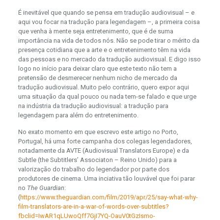
É inevitável que quando se pensa em tradução audiovisual – e
aqui vou focar na tradução para legendagem –, a primeira coisa
que venha à mente seja entretenimento, que é de suma
importância na vida de todos nós. Não se pode tirar o mérito da
presença cotidiana que a arte e o entretenimento têm na vida
das pessoas e no mercado da tradução audiovisual. E digo isso
logo no início para deixar claro que este texto não tem a
pretensão de desmerecer nenhum nicho de mercado da
tradução audiovisual. Muito pelo contrário, quero expor aqui
uma situação da qual pouco ou nada tem-se falado e que urge
na indústria da tradução audiovisual: a tradução para
legendagem para além do entretenimento.
No exato momento em que escrevo este artigo no Porto,
Portugal, há uma forte campanha dos colegas legendadores,
notadamente da AVTE (Audiovisual Translators Europe) e da
Subtle (the Subtitlers’ Associaton – Reino Unido) para a
valorização do trabalho do legendador por parte dos
produtores de cinema. Uma inciativa tão louvável que foi parar
no
The Guardian
:
(
https://www.theguardian.com/film/2019/apr/25/say-what-why-
film-translators-are-in-a-war-of-words-over-subtitles?
fbclid=IwAR1qLUwoQff7GjI7YQ-OauV0tGzIsmo-