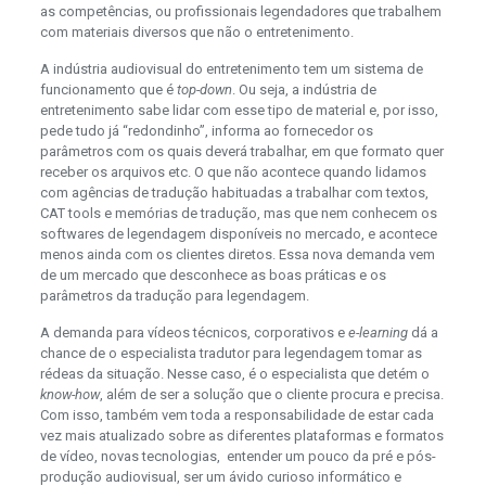
as competências, ou profissionais legendadores que trabalhem
com materiais diversos que não o entretenimento.
A indústria audiovisual do entretenimento tem um sistema de
funcionamento que é
top-down
. Ou seja, a indústria de
entretenimento sabe lidar com esse tipo de material e, por isso,
pede tudo já “redondinho”, informa ao fornecedor os
parâmetros com os quais deverá trabalhar, em que formato quer
receber os arquivos etc. O que não acontece quando lidamos
com agências de tradução habituadas a trabalhar com textos,
CAT tools e memórias de tradução, mas que nem conhecem os
softwares de legendagem disponíveis no mercado, e acontece
menos ainda com os clientes diretos. Essa nova demanda vem
de um mercado que desconhece as boas práticas e os
parâmetros da tradução para legendagem.
A demanda para vídeos técnicos, corporativos e
e-learning
dá a
chance de o especialista tradutor para legendagem tomar as
rédeas da situação. Nesse caso, é o especialista que detém o
know-how
, além de ser a solução que o cliente procura e precisa.
Com isso, também vem toda a responsabilidade de estar cada
vez mais atualizado sobre as diferentes plataformas e formatos
de vídeo, novas tecnologias, entender um pouco da pré e pós-
produção audiovisual, ser um ávido curioso informático e