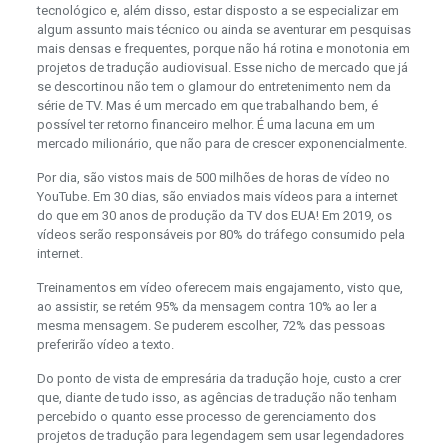
tecnológico e, além disso, estar disposto a se especializar em
algum assunto mais técnico ou ainda se aventurar em pesquisas
mais densas e frequentes, porque não há rotina e monotonia em
projetos de tradução audiovisual. Esse nicho de mercado que já
se descortinou não tem o glamour do entretenimento nem da
série de TV. Mas é um mercado em que trabalhando bem, é
possível ter retorno financeiro melhor. É uma lacuna em um
mercado milionário, que não para de crescer exponencialmente.
Por dia, são vistos mais de 500 milhões de horas de vídeo no
YouTube. Em 30 dias, são enviados mais vídeos para a internet
do que em 30 anos de produção da TV dos EUA! Em 2019, os
vídeos serão responsáveis por 80% do tráfego consumido pela
internet.
Treinamentos em vídeo oferecem mais engajamento, visto que,
ao assistir, se retém 95% da mensagem contra 10% ao ler a
mesma mensagem. Se puderem escolher, 72% das pessoas
preferirão vídeo a texto.
Do ponto de vista de empresária da tradução hoje, custo a crer
que, diante de tudo isso, as agências de tradução não tenham
percebido o quanto esse processo de gerenciamento dos
projetos de tradução para legendagem sem usar legendadores