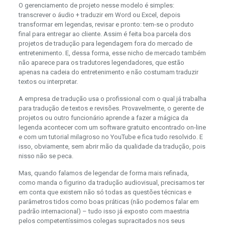
O gerenciamento de projeto nesse modelo é simples:
transcrever o áudio + traduzir em Word ou Excel, depois
transformar em legendas, revisar e pronto: tem-se o produto
final para entregar ao cliente. Assim é feita boa parcela dos
projetos de tradução para legendagem fora do mercado de
entretenimento. E, dessa forma, esse nicho de mercado também
não aparece para os tradutores legendadores, que estão
apenas na cadeia do entretenimento e não costumam traduzir
textos ou interpretar.
A empresa de tradução usa o profissional com o qual já trabalha
para tradução de textos e revisões. Provavelmente, o gerente de
projetos ou outro funcionário aprende a fazer a mágica da
legenda acontecer com um software gratuito encontrado on-line
e com um tutorial milagroso no YouTube e fica tudo resolvido. E
isso, obviamente, sem abrir mão da qualidade da tradução, pois
nisso não se peca.
Mas, quando falamos de legendar de forma mais refinada,
como manda o figurino da tradução audiovisual, precisamos ter
em conta que existem não só todas as questões técnicas e
parâmetros tidos como boas práticas (não podemos falar em
padrão internacional) – tudo isso já exposto com maestria
pelos competentíssimos colegas supracitados nos seus