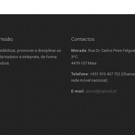
missão
Contactos
redibilizar, promover e disciplinar as
Morada:
Rua Dr. Carlos Pires Felguei
e tradutor e intérprete, de forma
3ºC
adora.
4470-157 Maia
Telefone:
+351 913 437 722 (Chama
rede móvel nacional)
E-mail:
aptrad@aptrad.pt