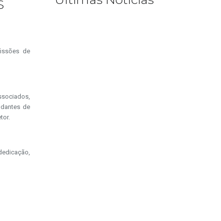
S
ofissões de
ssociados,
udantes de
tor.
edicação,