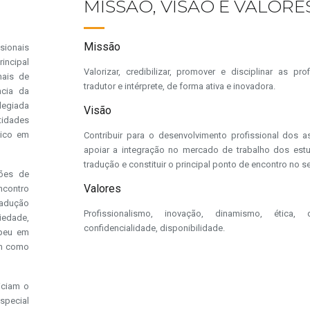
MISSÃO, VISÃO E VALORE
Missão
sionais
incipal
Valorizar, credibilizar, promover e disciplinar as pr
nais de
tradutor e intérprete, de forma ativa e inovadora.
ncia da
legiada
Visão
tidades
lico em
Contribuir para o desenvolvimento profissional dos a
apoiar a integração no mercado de trabalho dos est
tradução e constituir o principal ponto de encontro no se
ões de
Valores
ncontro
radução
Profissionalismo, inovação, dinamismo, ética, d
edade,
confidencialidade, disponibilidade.
peu em
em como
iciam o
special