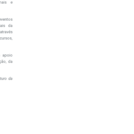
nais e
ventos
nais da
através
cursos,
s apoio
ação, da
turo da