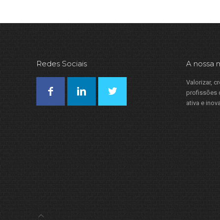
Redes Sociais
A nossa 
Valorizar, c
profissões d
ativa e inov